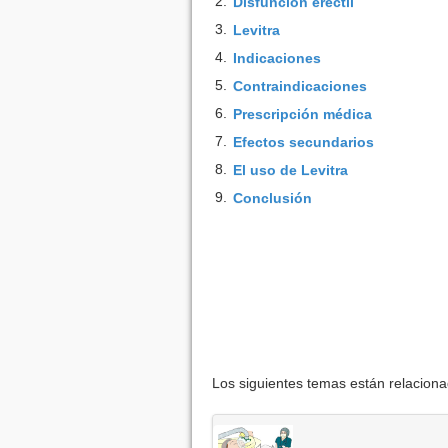
2.
Disfunción eréctil
3.
Levitra
4.
Indicaciones
5.
Contraindicaciones
6.
Prescripción médica
7.
Efectos secundarios
8.
El uso de Levitra
9.
Conclusión
Los siguientes temas están relacion