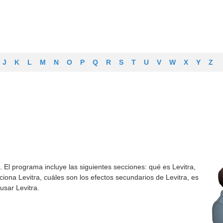
J
K
L
M
N
O
P
Q
R
S
T
U
V
W
X
Y
Z
 El programa incluye las siguientes secciones: qué es Levitra,
nciona Levitra, cuáles son los efectos secundarios de Levitra, es
usar Levitra.