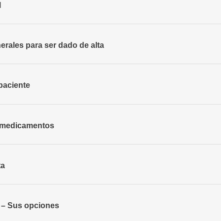
l
erales para ser dado de alta
paciente
s medicamentos
ta
l – Sus opciones